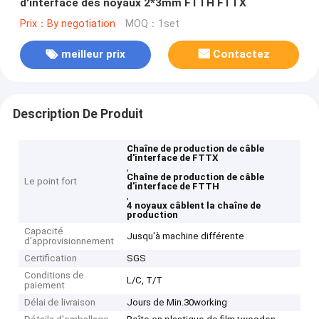
d'interface des noyaux 2*3mm FTTH FTTX
Prix：By negotiation
MOQ：1set
meilleur prix
Contactez
Description De Produit
Chaîne de production de câble
d'interface de FTTX
,
Chaîne de production de câble
Le point fort
d'interface de FTTH
,
4 noyaux câblent la chaîne de
production
Capacité
Jusqu'à machine différente
d'approvisionnement
Certification
SGS
Conditions de
L/C, T/T
paiement
Délai de livraison
Jours de Min.30working