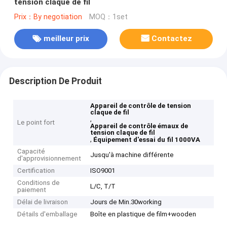
tension claque de fil
Prix：By negotiation
MOQ：1set
meilleur prix
Contactez
Description De Produit
Appareil de contrôle de tension
claque de fil
,
Le point fort
Appareil de contrôle émaux de
tension claque de fil
,
Équipement d'essai du fil 1000VA
Capacité
Jusqu'à machine différente
d'approvisionnement
Certification
ISO9001
Conditions de
L/C, T/T
paiement
Délai de livraison
Jours de Min.30working
Détails d'emballage
Boîte en plastique de film+wooden