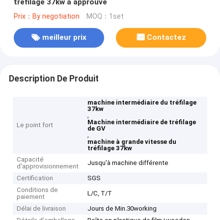
tréfilage 37kw a approuvé
Prix：By negotiation
MOQ：1set
meilleur prix
Contactez
Description De Produit
machine intermédiaire du tréfilage
37kw
,
Machine intermédiaire de tréfilage
Le point fort
de GV
,
machine à grande vitesse du
tréfilage 37kw
Capacité
Jusqu'à machine différente
d'approvisionnement
Certification
SGS
Conditions de
L/C, T/T
paiement
Délai de livraison
Jours de Min.30working