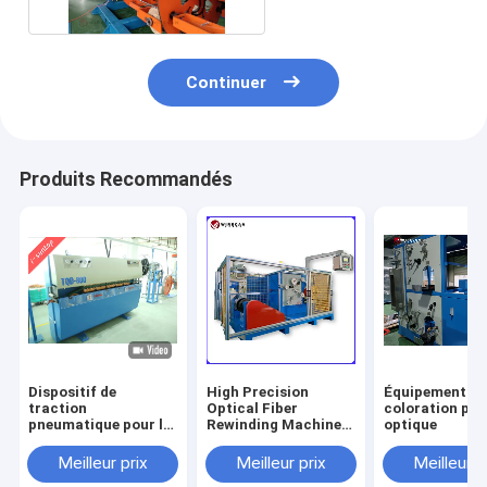
Continuer
Produits Recommandés
Dispositif de
High Precision
Équipement de
traction
Optical Fiber
coloration par 
pneumatique pour la
Rewinding Machine
optique
ligne de câblage
For Fiber Cable
extérieur en fibre
Production Line
Meilleur prix
Meilleur prix
Meilleur p
optique